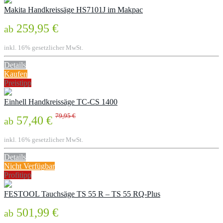
Makita Handkreissäge HS7101J im Makpac
259,95 €
ab
inkl. 16% gesetzlicher MwSt.
Details
Kaufen
Preistipp
Einhell Handkreissäge TC-CS 1400
79,95 €
57,40 €
ab
inkl. 16% gesetzlicher MwSt.
Details
Nicht Verfügbar
Profitipp
FESTOOL Tauchsäge TS 55 R – TS 55 RQ-Plus
501,99 €
ab