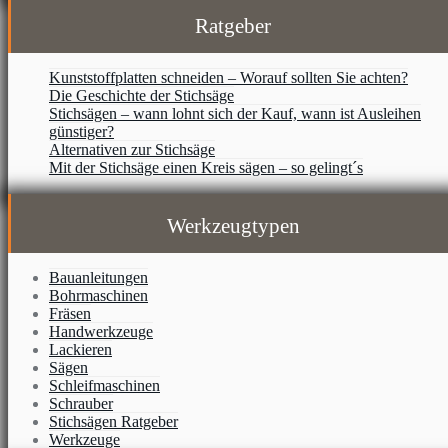
Ratgeber
Kunststoffplatten schneiden – Worauf sollten Sie achten?
Die Geschichte der Stichsäge
Stichsägen – wann lohnt sich der Kauf, wann ist Ausleihen
günstiger?
Alternativen zur Stichsäge
Mit der Stichsäge einen Kreis sägen – so gelingt´s
Werkzeugtypen
Bauanleitungen
Bohrmaschinen
Fräsen
Handwerkzeuge
Lackieren
Sägen
Schleifmaschinen
Schrauber
Stichsägen Ratgeber
Werkzeuge