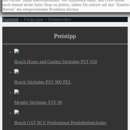
des Partner Shops übereinstimmen. Wir empfehlen daher, den Preis immer
noch einmal direkt beim Shop zu prüfen, indem Du einfach auf den "Kaufen
Button" des entsprechenden Produktes klicken.
Startseite
»
Zielgruppe
»
Heimwerker
Preistipp
Bosch Home and Garden Stichsäge PST 650
Bosch Stichsäge PST 900 PEL
Metabo Stichsäge STE 90
Bosch GST 90 E Professional Pendelhubstichsäge