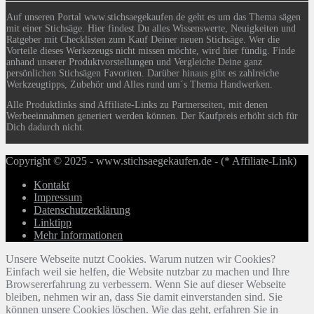
Auf unseren Portal www.stichsaegekaufen.de geht es um das Thema sägen
mit einer Stichsäge. Hier findest Du alles Wissenswerte, Neuigkeiten und
Ratgeber mit Checklisten zum Kauf Deiner neuen Stichsäge. Wer die
Vorteile dieses Werkezeugs nicht missen möchte, wird hier fündig. Finde
anhand unserer Produktvorstellungen und Vergleiche Deine ganz
persönlichen Stichsägen Favoriten. Darüber hinaus gibt es zahlreiche
Werkzeugtipps, Zubehör und Alles rund um´s Thema Handwerken.
Alle Produktlinks sind Affiliate-Links zu Partnerseiten, mit denen
Werbeeinnahmen generiert werden können. Der Kaufpreis erhöht sich für
Dich dadurch nicht.
Copyright © 2025 - www.stichsaegekaufen.de - (* Affiliate-Link)
Kontakt
Impressum
Datenschutzerklärung
Linktipp
Mehr Informationen
Unsere Webseite nutzt Cookies. Warum nutzen wir Cookies?
Einfach weil sie helfen, die Website nutzbar zu machen und Ihre
Browsererfahrung zu verbessern. Wenn Sie auf dieser Webseite
bleiben, nehmen wir an, dass Sie damit einverstanden sind. Sie
können unsere Cookies löschen. Wie das geht, erfahren Sie in