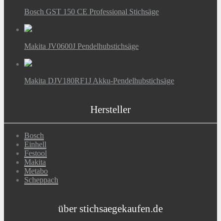
Bosch GST 150 CE Professional Stichsäge
Makita JV0600J Pendelhubstichsäge
Makita DJV180RF1J Akku-Pendelhubstichsäge
Hersteller
Bosch
Einhell
Festool
Makita
Metabo
Scheppach
über stichsaegekaufen.de