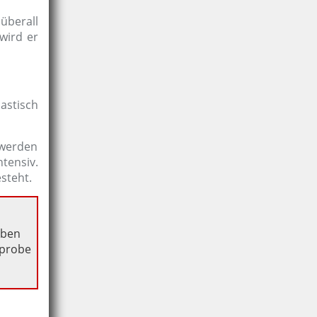
überall
wird er
lastisch
 werden
tensiv.
steht.
oben
zprobe