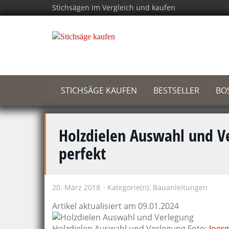
Skip
Stichsägen im Vergleich und kaufen
to
main
content
STICHSÄGE KAUFEN
BESTSELLER
BO
Holzdielen Auswahl und V
perfekt
20. März 2018
Kategorie(n):
Bauanleitungen
Artikel aktualisiert am 09.01.2024
Holzdielen Auswahl und Verlegung Foto:
Joer