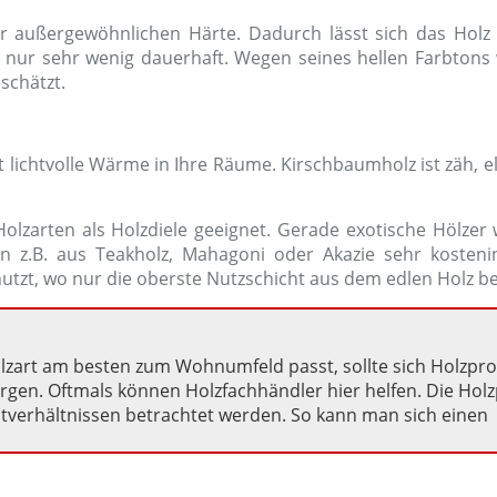
er außergewöhnlichen Härte. Dadurch lässt sich das Holz 
nd nur sehr wenig dauerhaft. Wegen seines hellen Farbtons 
schätzt.
 lichtvolle Wärme in Ihre Räume. Kirschbaumholz ist zäh, e
Holzarten als Holzdiele geeignet. Gerade exotische Hölzer
en z.B. aus Teakholz, Mahagoni oder Akazie sehr kostenin
tzt, wo nur die oberste Nutzschicht aus dem edlen Holz be
olzart am besten zum Wohnumfeld passt, sollte sich Holzpr
gen. Oftmals können Holzfachhändler hier helfen. Die Hol
chtverhältnissen betrachtet werden. So kann man sich einen