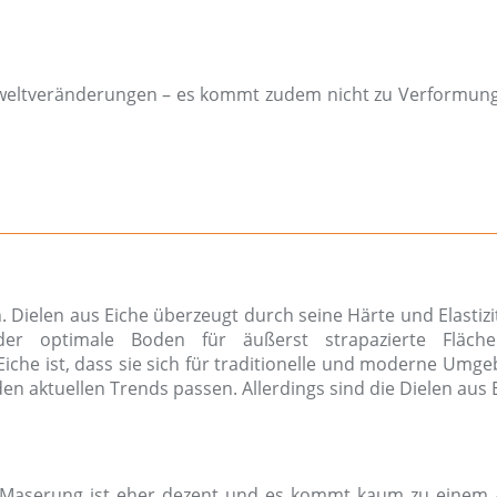
mweltveränderungen – es kommt zudem nicht zu Verformun
n. Dielen aus Eiche überzeugt durch seine Härte und Elastiz
 der optimale Boden für äußerst strapazierte Fläch
Eiche ist, dass sie sich für traditionelle und moderne Umg
en aktuellen Trends passen. Allerdings sind die Dielen aus 
ie Maserung ist eher dezent und es kommt kaum zu einem A