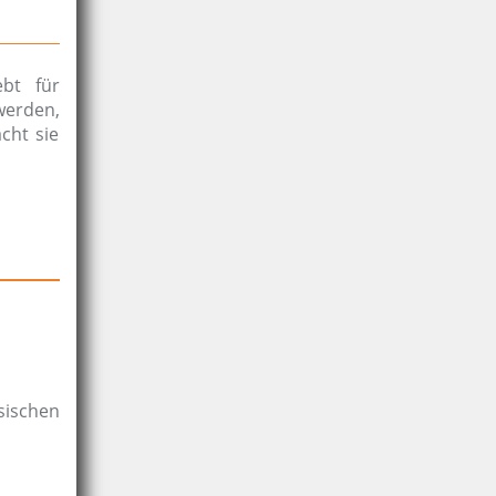
ebt für
werden,
cht sie
sischen