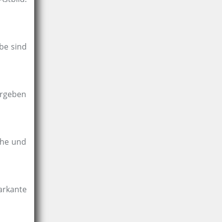
rbe sind
ergeben
uhe und
arkante