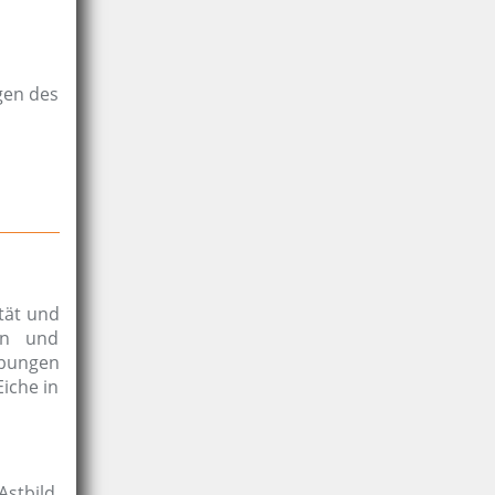
gen des
ität und
en und
ebungen
Eiche in
stbild.