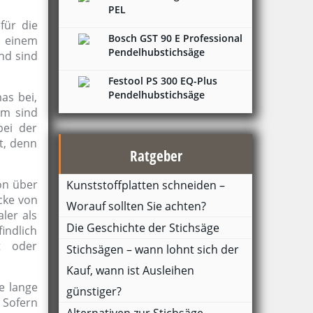
PEL
für die
Bosch GST 90 E Professional
 einem
Pendelhubstichsäge
nd sind
Festool PS 300 EQ-Plus
Pendelhubstichsäge
as bei,
em sind
bei der
t, denn
Ratgeber
hon über
Kunststoffplatten schneiden –
cke von
Worauf sollten Sie achten?
ler als
Die Geschichte der Stichsäge
indlich
t oder
Stichsägen – wann lohnt sich der
Kauf, wann ist Ausleihen
e lange
günstiger?
 Sofern