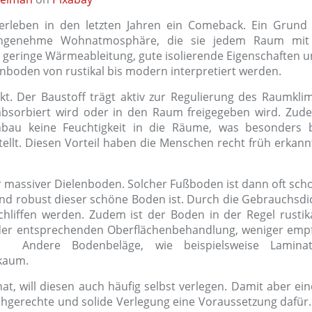
erleben in den letzten Jahren ein Comeback. Ein Grund 
ie angenehme Wohnatmosphäre, die sie jedem Raum mit
 geringe Wärmeableitung, gute isolierende Eigenschaften u
nboden von rustikal bis modern interpretiert werden.
kt. Der Baustoff trägt aktiv zur Regulierung des Raumklim
bsorbiert wird oder in den Raum freigegeben wird. Zud
nbau keine Feuchtigkeit in die Räume, was besonders 
ellt. Diesen Vorteil haben die Menschen recht früh erkann
ter massiver Dielenboden. Solcher Fußboden ist dann oft sc
 und robust dieser schöne Boden ist. Durch die Gebrauchsdi
hliffen werden. Zudem ist der Boden in der Regel rustika
der entsprechenden Oberflächenbehandlung, weniger empf
. Andere Bodenbeläge, wie beispielsweise Lamina
kaum.
t, will diesen auch häufig selbst verlegen. Damit aber ein
chgerechte und solide Verlegung eine Voraussetzung dafür.