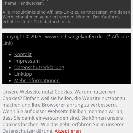
Thema Handwerken.
Alle Produktlinks sind Affiliate-Links zu Partnerseiten, mit denen
Werbeeinnahmen generiert werden können. Der Kaufpreis
erhöht sich für Dich dadurch nicht.
Copyright © 2025 - www.stichsaegekaufen.de - (* Affiliate-
Link)
Kontakt
Impressum
Datenschutzerklärung
Linktipp
Mehr Informationen
Unsere Webseite nutzt Cookies. Warum nutzen wir
Cookies? Einfach weil sie helfen, die Website nutzbar zu
machen und Ihre Browsererfahrung zu verbessern.
Wenn Sie auf dieser Webseite bleiben, nehmen wir an,
dass Sie damit einverstanden sind. Sie können unsere
Cookies löschen. Wie das geht, erfahren Sie in unserer
Datenschutzerklärung.
Akzeptieren