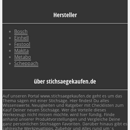
Hersteller
Bosch
Einhell
Festool
Makita
Metabo
Scheppach
über stichsaegekaufen.de
Auf unseren Portal www.stichsaegekaufen.de geht es um das
Thema sägen mit einer Stichsäge. Hier findest Du alles
Wissenswerte, Neuigkeiten und Ratgeber mit Checklisten zum
Kauf Deiner neuen Stichsäge. Wer die Vorteile dieses
Werkezeugs nicht missen möchte, wird hier fündig. Finde
anhand unserer Produktvorstellungen und Vergleiche Deine
ganz persönlichen Stichsägen Favoriten. Darüber hinaus gibt es
zahlreiche Werkzeugtipps, Zubehör und Alles rund um´s