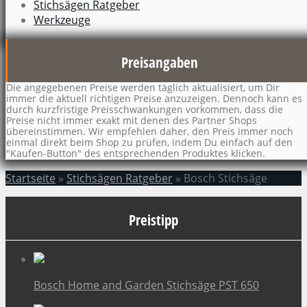
Stichsägen Ratgeber
Werkzeuge
Preisangaben
Die angegebenen Preise werden täglich aktualisiert, um Dir
immer die aktuell richtigen Preise anzuzeigen. Dennoch kann es
durch kurzfristige Preisschwankungen vorkommen, dass die
Preise nicht immer exakt mit denen des Partner Shops
übereinstimmen. Wir empfehlen daher, den Preis immer noch
einmal direkt beim Shop zu prüfen, indem Du einfach auf den
"Kaufen-Button" des entsprechenden Produktes klicken.
Startseite
»
Stichsägen Ratgeber
»
Bosch Stichsäge
Preistipp
Bosch Home and Garden Stichsäge PST 650